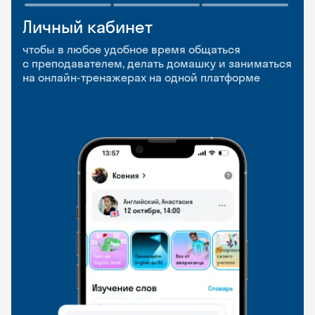
Личный кабинет
Мобильное
Разговорные клубы
приложение
и Talks
чтобы в любое удобное время общаться
с преподавателем, делать домашку и заниматься
чтобы заниматься и изучать новые слова где
Групповые занятия для разговорной практики
на онлайн-тренажерах на одной платформе
и когда удобно
и индивидуальные встречи с преподавателями
со всего мира, чтобы общаться на английском
свободно