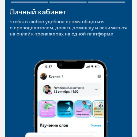
Личный кабинет
Мобильное
Разговорные клубы
приложение
и Talks
чтобы в любое удобное время общаться
с преподавателем, делать домашку и заниматься
чтобы заниматься и изучать новые слова где
Групповые занятия для разговорной практики
на онлайн-тренажерах на одной платформе
и когда удобно
и индивидуальные встречи с преподавателями
со всего мира, чтобы общаться на английском
свободно