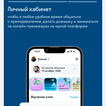
Личный кабинет
Мобильное
Разговорные клубы
приложение
и Talks
чтобы в любое удобное время общаться
с преподавателем, делать домашку и заниматься
чтобы заниматься и изучать новые слова где
Групповые занятия для разговорной практики
на онлайн-тренажерах на одной платформе
и когда удобно
и индивидуальные встречи с преподавателями
со всего мира, чтобы общаться на английском
свободно