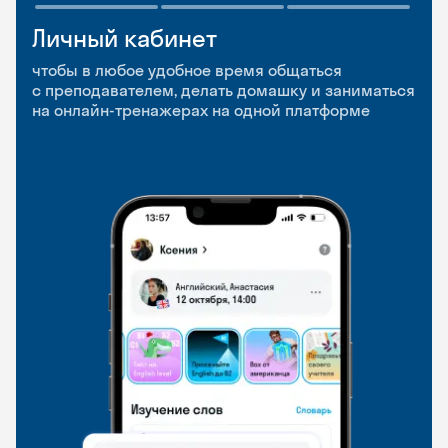
Личный кабинет
Мобильное
Разговорные клубы
приложение
и Talks
чтобы в любое удобное время общаться
с преподавателем, делать домашку и заниматься
чтобы заниматься и изучать новые слова где
Групповые занятия для разговорной практики
на онлайн-тренажерах на одной платформе
и когда удобно
и индивидуальные встречи с преподавателями
со всего мира, чтобы общаться на английском
свободно