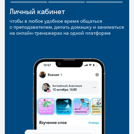
Личный кабинет
Мобильное
Разговорные клубы
приложение
и Talks
чтобы в любое удобное время общаться
с преподавателем, делать домашку и заниматься
чтобы заниматься и изучать новые слова где
Групповые занятия для разговорной практики
на онлайн-тренажерах на одной платформе
и когда удобно
и индивидуальные встречи с преподавателями
со всего мира, чтобы общаться на английском
свободно