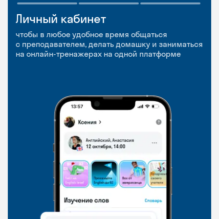
Личный кабинет
Мобильное
Разговорные клубы
приложение
и Talks
чтобы в любое удобное время общаться
с преподавателем, делать домашку и заниматься
чтобы заниматься и изучать новые слова где
Групповые занятия для разговорной практики
на онлайн-тренажерах на одной платформе
и когда удобно
и индивидуальные встречи с преподавателями
со всего мира, чтобы общаться на английском
свободно