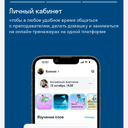
Личный кабинет
Мобильное
Разговорные клубы
приложение
и Talks
чтобы в любое удобное время общаться
с преподавателем, делать домашку и заниматься
чтобы заниматься и изучать новые слова где
Групповые занятия для разговорной практики
на онлайн-тренажерах на одной платформе
и когда удобно
и индивидуальные встречи с преподавателями
со всего мира, чтобы общаться на английском
свободно