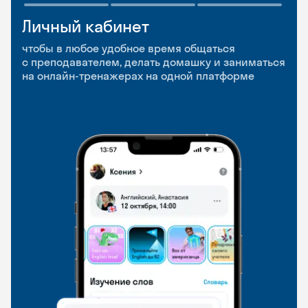
Личный кабинет
Мобильное
Разговорные клубы
приложение
и Talks
чтобы в любое удобное время общаться
с преподавателем, делать домашку и заниматься
чтобы заниматься и изучать новые слова где
Групповые занятия для разговорной практики
на онлайн-тренажерах на одной платформе
и когда удобно
и индивидуальные встречи с преподавателями
со всего мира, чтобы общаться на английском
свободно