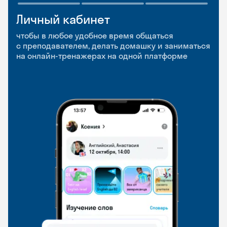
Личный кабинет
Мобильное
Разговорные клубы
приложение
и Talks
чтобы в любое удобное время общаться
с преподавателем, делать домашку и заниматься
чтобы заниматься и изучать новые слова где
Групповые занятия для разговорной практики
на онлайн-тренажерах на одной платформе
и когда удобно
и индивидуальные встречи с преподавателями
со всего мира, чтобы общаться на английском
свободно