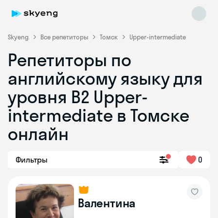
Skyeng
Все репетиторы
Томск
Upper-intermediate
Репетиторы по
английскому языку для
уровня B2 Upper-
intermediate в Томске
онлайн
Skyeng Chat
online
Фильтры
0
Валентина