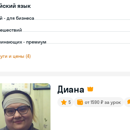
йский язык
й - для бизнеса
тешествий
чинающих - премиум
уги и цены (4)
Диана
5
от 1590 ₽ за урок