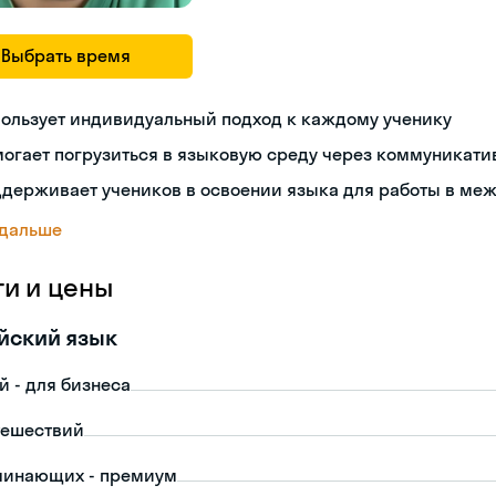
Выбрать время
пользует индивидуальный подход к каждому ученику
огает погрузиться в языковую среду через коммуникат
ддерживает учеников в освоении языка для работы в ме
 дальше
ги и цены
йский язык
й - для бизнеса
тешествий
чинающих - премиум