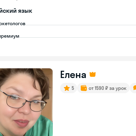
йский язык
ркетологов
премиум
Елена
5
от 1590 ₽ за урок