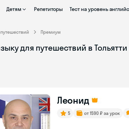
Детям
Репетиторы
Тест на уровень англий
 путешествий
Премиум
зыку для путешествий в Тольятти
Леонид
5
от 1590 ₽ за урок