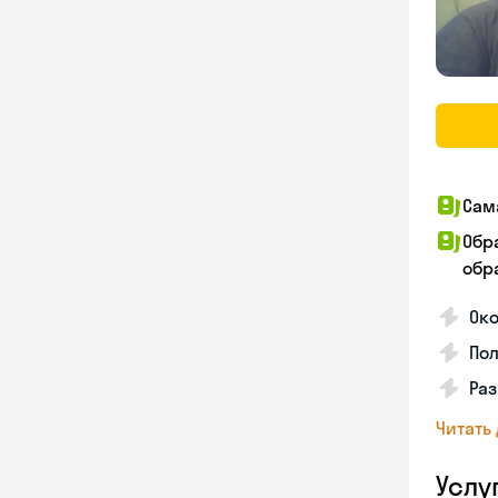
Сам
Обр
обра
Ок
По
Раз
Читать
Услу