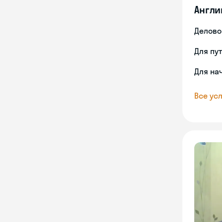
Англи
Делово
Для пу
Для на
Все усл