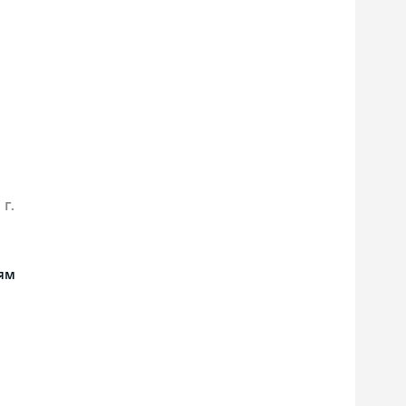
 г.
ям