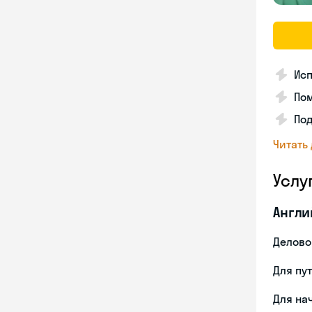
Ис
Пом
По
Читать
Услу
Англи
Делово
Для пу
Для на