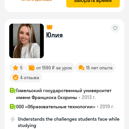
Выбрать время
Юлия
5
от 1590 ₽ за урок
15 лет опыта
4 отзыва
Гомельский государственный университет
•
2013 г.
имени Франциска Скорины
•
2019 г.
ООО «Образовательные технологии»
Understands the challenges students face while
studying