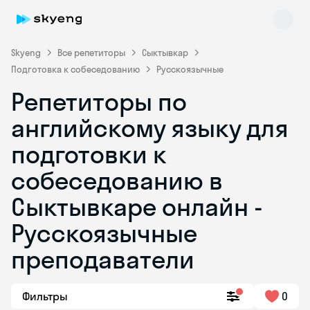
Skyeng
Все репетиторы
Сыктывкар
Подготовка к собеседованию
Русскоязычные
Репетиторы по
английскому языку для
подготовки к
собеседованию в
Skyeng Chat
online
Сыктывкаре онлайн -
Русскоязычные
преподаватели
Фильтры
0