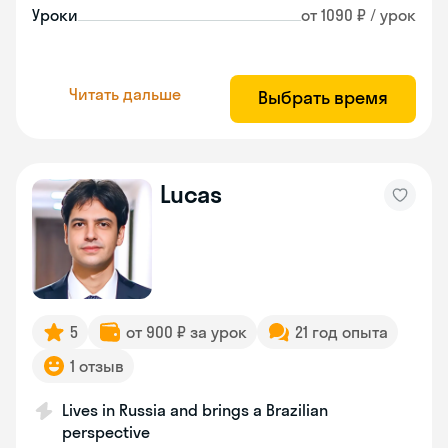
Уроки
от 1090 ₽ / урок
Читать дальше
Выбрать время
Lucas
5
от 900 ₽ за урок
21 год опыта
1 отзыв
Lives in Russia and brings a Brazilian
perspective