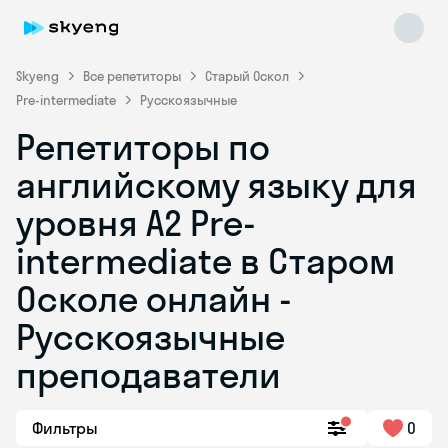
Skyeng
Все репетиторы
Старый Оскол
Pre-intermediate
Русскоязычные
Репетиторы по
английскому языку для
уровня A2 Pre-
intermediate в Старом
Skyeng Chat
online
Осколе онлайн -
Русскоязычные
преподаватели
Фильтры
0