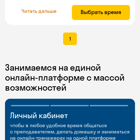
Читать дальше
Выбрать время
1
Занимаемся на единой
онлайн-платформе с массой
возможностей
Личный кабинет
Мобильное
Разговорные клубы
приложение
и Talks
чтобы в любое удобное время общаться
с преподавателем, делать домашку и заниматься
чтобы заниматься и изучать новые слова где
Групповые занятия для разговорной практики
на онлайн-тренажерах на одной платформе