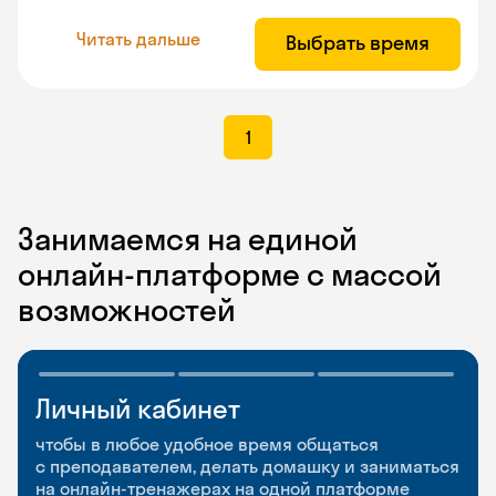
Читать дальше
Выбрать время
1
Занимаемся на единой
онлайн-платформе с массой
возможностей
Личный кабинет
Мобильное
Разговорные клубы
приложение
и Talks
чтобы в любое удобное время общаться
с преподавателем, делать домашку и заниматься
чтобы заниматься и изучать новые слова где
Групповые занятия для разговорной практики
на онлайн-тренажерах на одной платформе