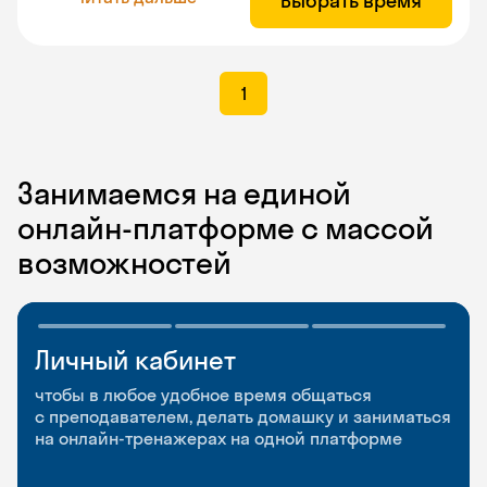
Выбрать время
1
Занимаемся на единой
онлайн-платформе с массой
возможностей
Личный кабинет
Мобильное
Разговорные клубы
приложение
и Talks
чтобы в любое удобное время общаться
с преподавателем, делать домашку и заниматься
чтобы заниматься и изучать новые слова где
Групповые занятия для разговорной практики
на онлайн-тренажерах на одной платформе
и когда удобно
и индивидуальные встречи с преподавателями
со всего мира, чтобы общаться на английском