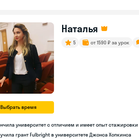
Наталья
5
от 1590 ₽ за урок
Выбрать время
нчила университет с отличием и имеет опыт стажировки
учила грант Fulbright в университете Джонса Хопкинса