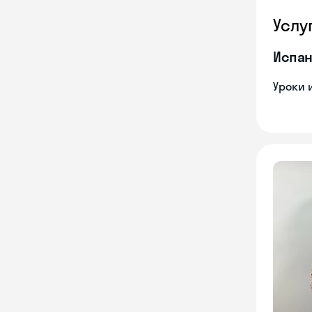
Услу
Испан
Уроки 