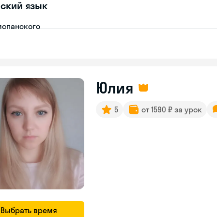
ский язык
испанского
Юлия
5
от 1590 ₽ за урок
Выбрать время