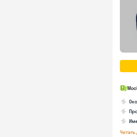
Мос
Ок
Про
Им
Читать