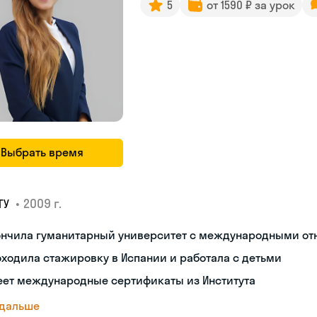
5
от 1590 ₽ за урок
Выбрать время
•
2009 г.
ГУ
ончила гуманитарный университет с международными о
ходила стажировку в Испании и работала с детьми
еет международные сертификаты из Института
 дальше