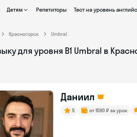
Детям
Репетиторы
Тест на уровень англий
Красногорск
Umbral
ыку для уровня В1 Umbral в Крас
Даниил
5
от 1590 ₽ за урок