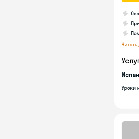
Ов
Пр
По
Читать
Услу
Испан
Уроки 