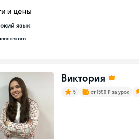
ги и цены
ский язык
испанского
Виктория
5
от 1590 ₽ за урок