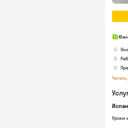
Южн
Ок
Раб
Пре
Читать
Услу
Испан
Уроки 