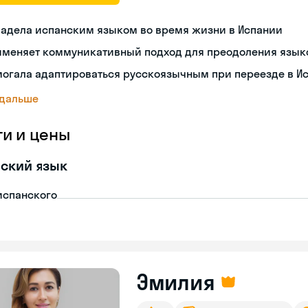
ладела испанским языком во время жизни в Испании
именяет коммуникативный подход для преодоления язык
могала адаптироваться русскоязычным при переезде в И
 дальше
ги и цены
ский язык
испанского
Эмилия