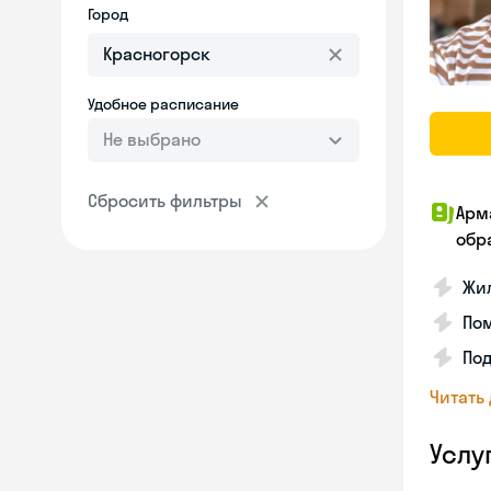
Город
Удобное расписание
Не выбрано
Сбросить фильтры
Арм
обр
Жил
Пом
Под
Читать
Услу