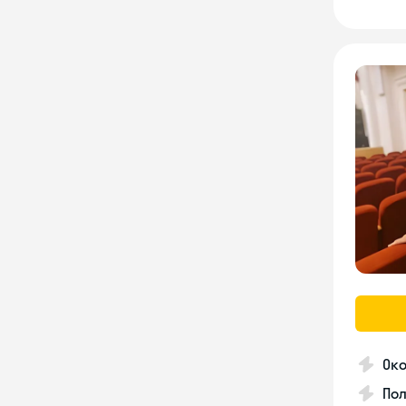
Око
Пол