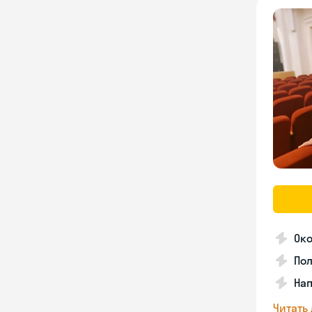
Око
Пол
Нап
Читать