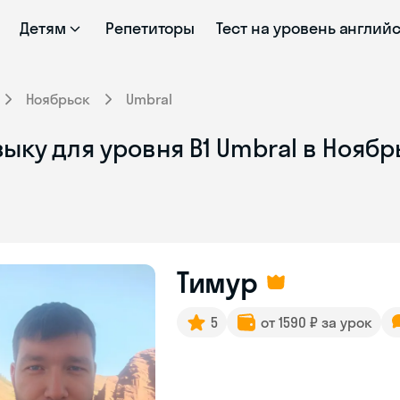
Детям
Репетиторы
Тест на уровень англий
Ноябрьск
Umbral
ыку для уровня В1 Umbral в Ноябр
Тимур
5
от 1590 ₽ за урок