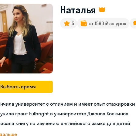
Наталья
5
от 1590 ₽ за урок
Выбрать время
нчила университет с отличием и имеет опыт стажировки
учила грант Fulbright в университете Джонса Хопкинса
исала книгу по изучению английского языка для детей
 дальше