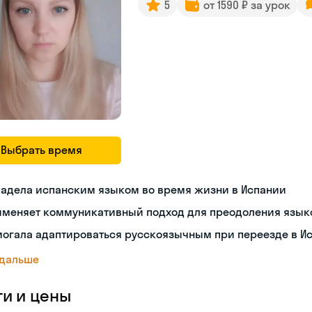
5
от 1590 ₽ за урок
Выбрать время
ладела испанским языком во время жизни в Испании
именяет коммуникативный подход для преодоления язык
могала адаптироваться русскоязычным при переезде в И
 дальше
ги и цены