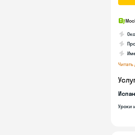
Мос
Ок
Про
Им
Читать
Услу
Испан
Уроки 