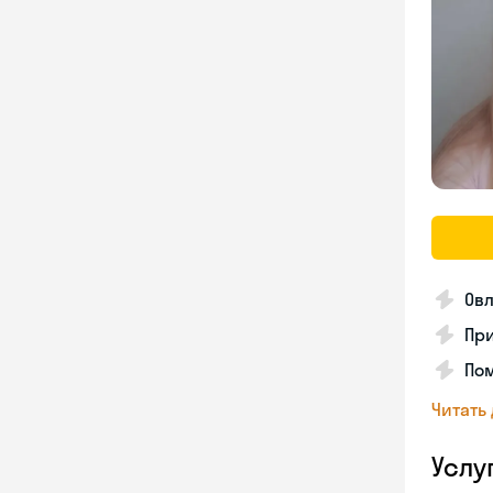
Ов
Пр
По
Читать
Услу