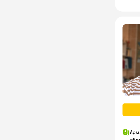
Арм
обр