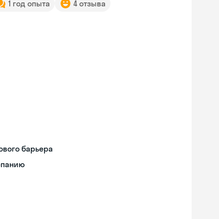
1 год опыта
4 отзыва
ового барьера
спанию