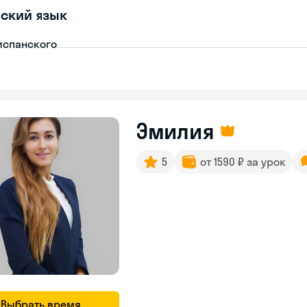
ский язык
испанского
Эмилия
5
от 1590 ₽ за урок
Выбрать время