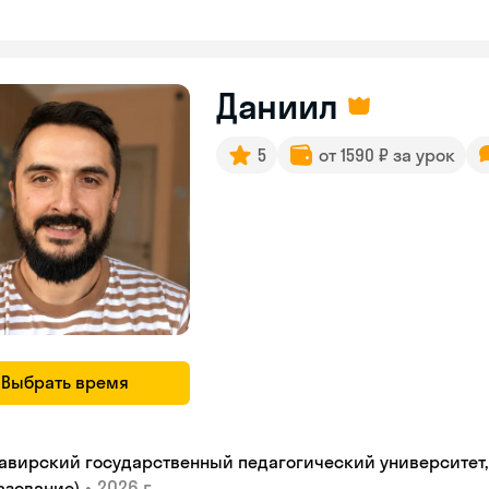
Даниил
5
от 1590 ₽ за урок
Выбрать время
авирский государственный педагогический университет, "
•
2026 г.
азование)