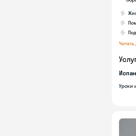
Жил
Пом
Под
Читать
Услу
Испан
Уроки 