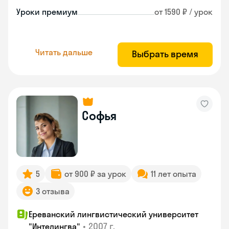
Уроки премиум
от 1590 ₽ / урок
Читать дальше
Выбрать время
Софья
5
от 900 ₽ за урок
11 лет опыта
3 отзыва
Ереванский лингвистический университет
•
2007 г.
"Интелингва"