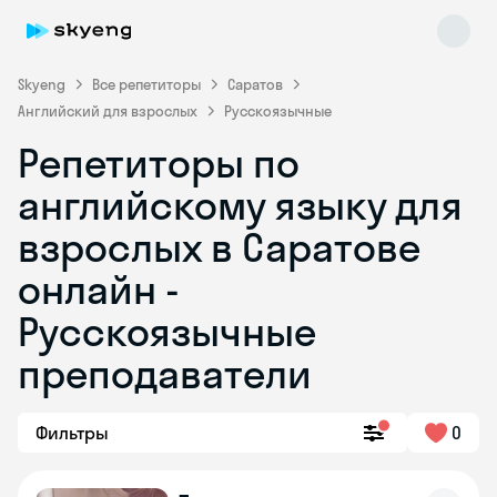
Skyeng
Все репетиторы
Саратов
Английский для взрослых
Русскоязычные
Репетиторы по
английскому языку для
взрослых в Саратове
онлайн -
Skyeng Chat
online
Русскоязычные
преподаватели
Фильтры
0