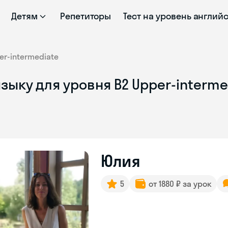
Детям
Репетиторы
Тест на уровень англий
er-intermediate
зыку для уровня B2 Upper-interme
Юлия
5
от 1880 ₽ за урок