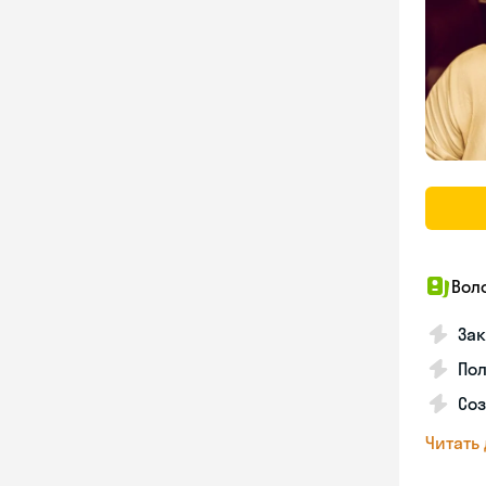
Вол
Зак
Пол
Со
Читать