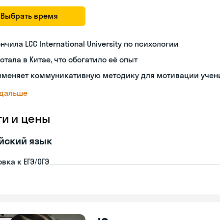
Выбрать время
нчила LCC International University по психологии
отала в Китае, что обогатило её опыт
именяет коммуникативную методику для мотивации учен
 дальше
ги и цены
йский язык
вка к ЕГЭ/ОГЭ