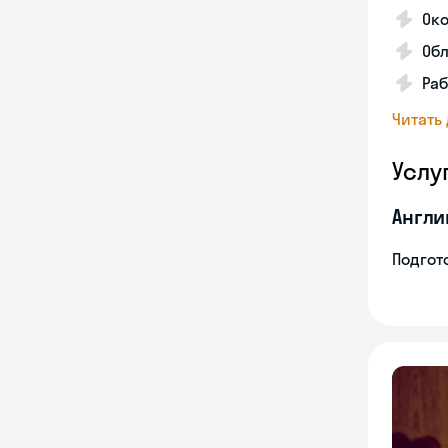
Око
Обл
Раб
Читать
Услу
Англи
Подгото