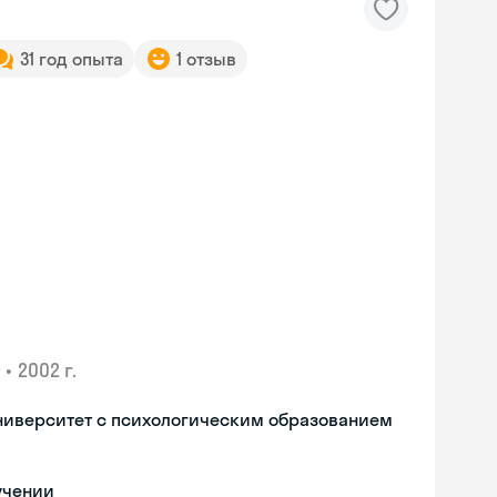
31 год опыта
1 отзыв
•
2002 г.
ниверситет с психологическим образованием
Skyeng Chat
online
учении