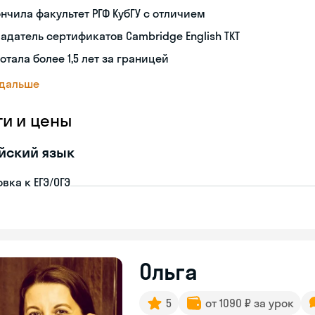
нчила факультет РГФ КубГУ с отличием
адатель сертификатов Cambridge English TKT
отала более 1,5 лет за границей
 дальше
ги и цены
йский язык
вка к ЕГЭ/ОГЭ
Ольга
5
от 1090 ₽ за урок