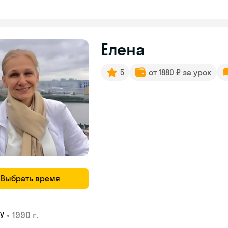
Елена
5
от 1880 ₽ за урок
Выбрать время
•
1990 г.
У