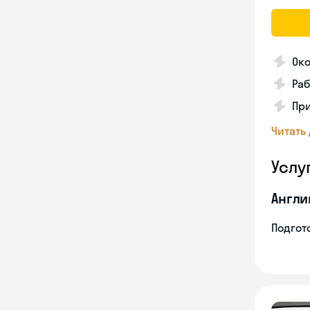
Око
Раб
Пр
Читать
Услу
Англи
Подгото