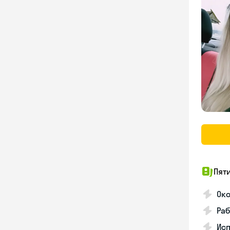
Пят
Ок
Раб
Исп