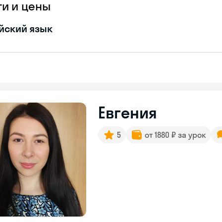
ги и цены
йский язык
Евгения
5
от 1880 ₽ за урок