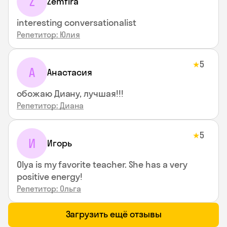
Z
Zemfira
interesting conversationalist
Репетитор: Юлия
5
★
А
Анастасия
обожаю Диану, лучшая!!!
Репетитор: Диана
5
★
И
Игорь
Olya is my favorite teacher. She has a very
positive energy!
Репетитор: Ольга
Загрузить ещё отзывы