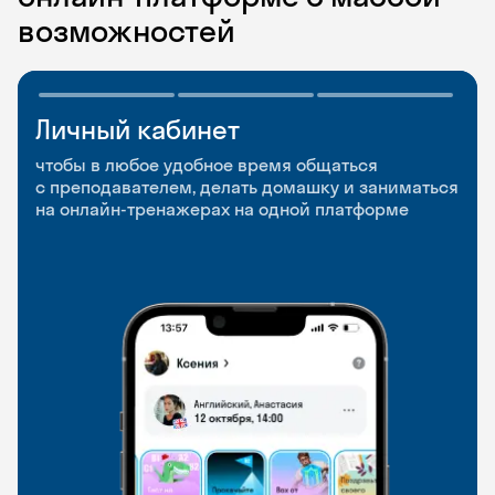
возможностей
Личный кабинет
Мобильное
Разговорные клубы
приложение
и Talks
чтобы в любое удобное время общаться
с преподавателем, делать домашку и заниматься
чтобы заниматься и изучать новые слова где
Групповые занятия для разговорной практики
на онлайн-тренажерах на одной платформе
и когда удобно
и индивидуальные встречи с преподавателями
со всего мира, чтобы общаться на английском
свободно