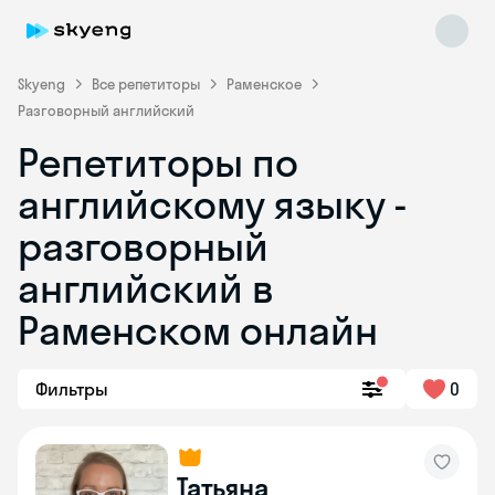
Skyeng
Все репетиторы
Раменское
Разговорный английский
Репетиторы по
английскому языку -
разговорный
английский в
Skyeng Chat
online
Раменском онлайн
Фильтры
0
Татьяна