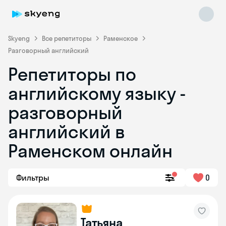
Skyeng
Все репетиторы
Раменское
Разговорный английский
Репетиторы по
английскому языку -
разговорный
английский в
Skyeng Chat
online
Раменском онлайн
Фильтры
0
Татьяна