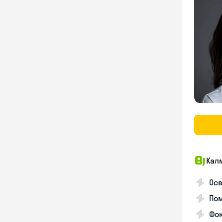
Кал
Осв
Пом
Фо