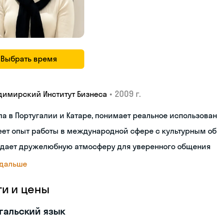
Выбрать время
•
2009 г.
димирский Институт Бизнеса
а в Португалии и Катаре, понимает реальное использова
еет опыт работы в международной сфере с культурным о
здает дружелюбную атмосферу для уверенного общения
 дальше
ги и цены
гальский язык