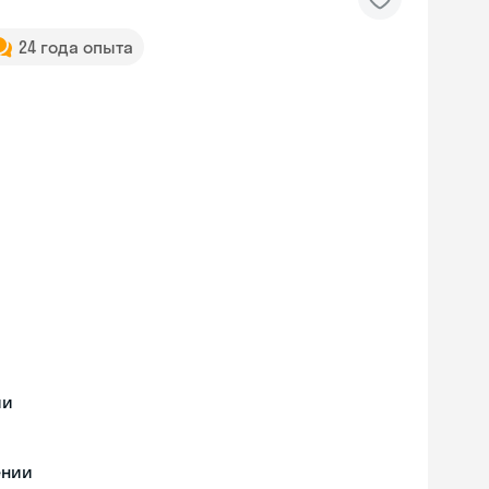
24 года опыта
ии
ении