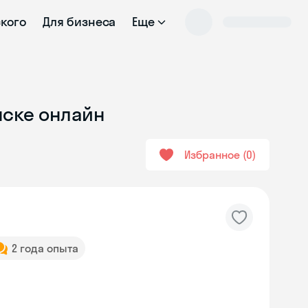
ского
Для бизнеса
Еще
нске онлайн
Избранное
0
2 года опыта