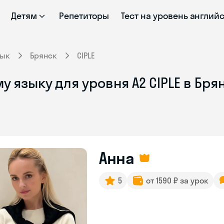
Детям
Репетиторы
Тест на уровень англий
зык
Брянск
CIPLE
 языку для уровня A2 CIPLE в Бря
Анна
5
от 1590 ₽ за урок