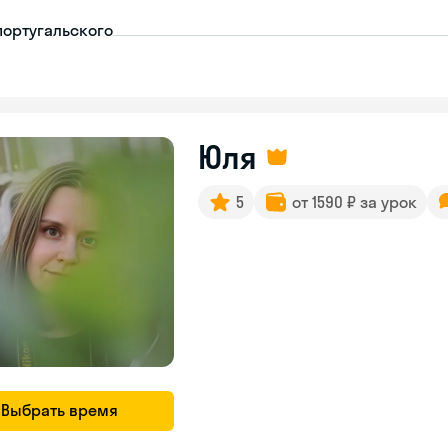
португальского
Юля
5
от 1590 ₽ за урок
Выбрать время