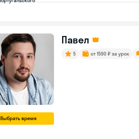
португальского
Павел
5
от 1590 ₽ за урок
Выбрать время