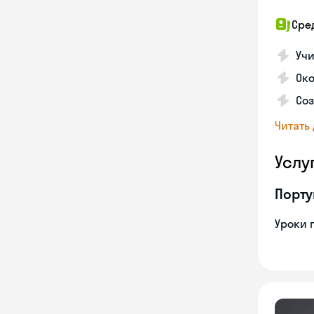
Сре
Учи
Око
Соз
Читать
Услу
Порту
Уроки 