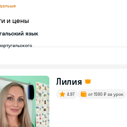
 дальше
ги и цены
гальский язык
португальского
Лилия
4.97
от 1590 ₽ за урок