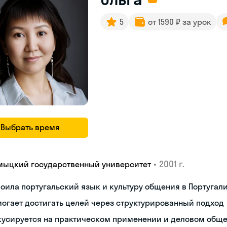
5
от 1590 ₽ за урок
Выбрать время
•
2001 г.
мыцкий государственный университет
оила португальский язык и культуру общения в Португал
огает достигать целей через структурированный подход
кусируется на практическом применении и деловом общ