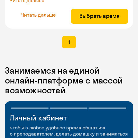
Читать дальше
Читать дальше
Выбрать время
1
Занимаемся на единой
онлайн-платформе с массой
возможностей
Личный кабинет
Мобильное
Разговорные клубы
приложение
и Talks
чтобы в любое удобное время общаться
с преподавателем, делать домашку и заниматься
чтобы заниматься и изучать новые слова где
Групповые занятия для разговорной практики