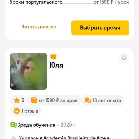
Уроки португальского
от 1590 ₽ / урок
Читать дальше
Выбрать время
Юля
5
от 1590 ₽ за урок
13 лет опыта
1 отзыв
•
2025 г.
Среда обучения
Училась в Academia Brasileira de Arte в