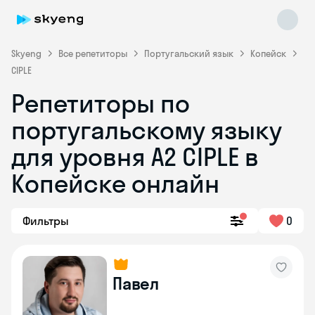
Skyeng
Все репетиторы
Португальский язык
Копейск
CIPLE
Репетиторы по
португальскому языку
для уровня A2 CIPLE в
Skyeng Chat
Копейске онлайн
online
Фильтры
0
Павел