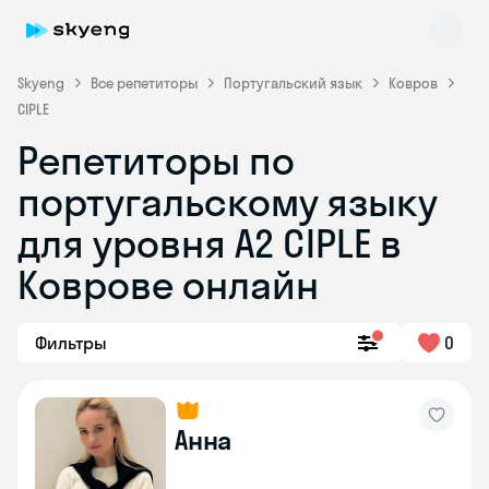
Skyeng
Все репетиторы
Португальский язык
Ковров
CIPLE
Репетиторы по
португальскому языку
для уровня A2 CIPLE в
Skyeng Chat
Коврове онлайн
online
Фильтры
0
Анна