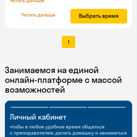
Читать дальше
Читать дальше
Выбрать время
1
Занимаемся на единой
онлайн-платформе с массой
возможностей
Личный кабинет
Мобильное
Разговорные клубы
приложение
и Talks
чтобы в любое удобное время общаться
с преподавателем, делать домашку и заниматься
чтобы заниматься и изучать новые слова где
Групповые занятия для разговорной практики