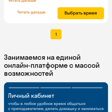
Читать дальше
Читать дальше
Выбрать время
1
Занимаемся на единой
онлайн-платформе с массой
возможностей
Личный кабинет
Мобильное
Разговорные клубы
приложение
и Talks
чтобы в любое удобное время общаться
с преподавателем, делать домашку и заниматься
чтобы заниматься и изучать новые слова где
Групповые занятия для разговорной практики