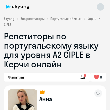
Skyeng
Все репетиторы
Португальский язык
Керчь
CIPLE
Репетиторы по
португальскому языку
для уровня A2 CIPLE в
Skyeng Chat
Керчи онлайн
online
Фильтры
0
Анна