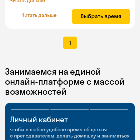
Читать дальше
Читать дальше
Выбрать время
1
Занимаемся на единой
онлайн-платформе с массой
возможностей
Личный кабинет
Мобильное
Разговорные клубы
приложение
и Talks
чтобы в любое удобное время общаться
с преподавателем, делать домашку и заниматься
чтобы заниматься и изучать новые слова где
Групповые занятия для разговорной практики