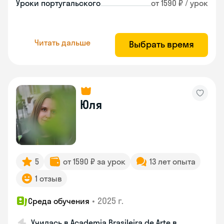
Уроки португальского
от 1590 ₽ / урок
Читать дальше
Выбрать время
Юля
5
от 1590 ₽ за урок
13 лет опыта
1 отзыв
•
2025 г.
Среда обучения
Училась в Academia Brasileira de Arte в