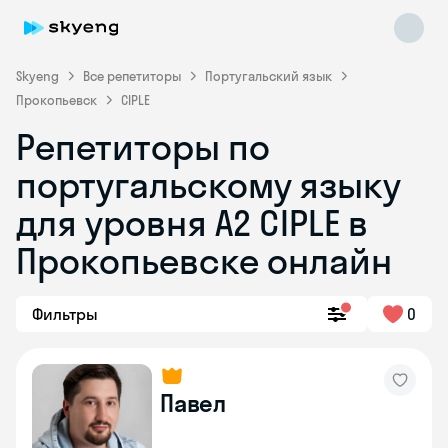
Skyeng
Все репетиторы
Португальский язык
Прокопьевск
CIPLE
Репетиторы по
португальскому языку
для уровня A2 CIPLE в
Skyeng Chat
Прокопьевске онлайн
online
Фильтры
0
Павел