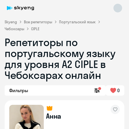
Skyeng
Все репетиторы
Португальский язык
Чебоксары
CIPLE
Репетиторы по
португальскому языку
для уровня A2 CIPLE в
Skyeng Chat
Чебоксарах онлайн
online
Фильтры
0
Анна