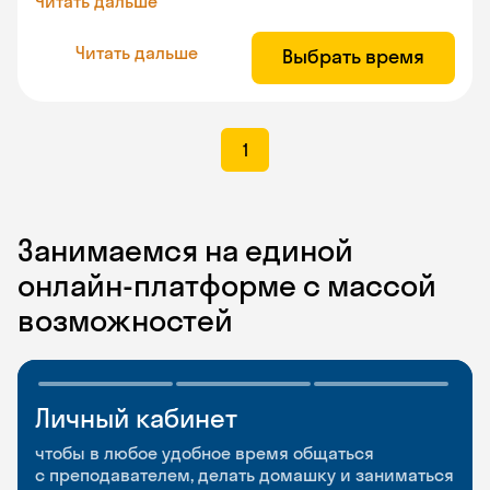
Читать дальше
Читать дальше
Выбрать время
1
Занимаемся на единой
онлайн-платформе с массой
возможностей
Личный кабинет
Мобильное
Разговорные клубы
приложение
и Talks
чтобы в любое удобное время общаться
с преподавателем, делать домашку и заниматься
чтобы заниматься и изучать новые слова где
Групповые занятия для разговорной практики