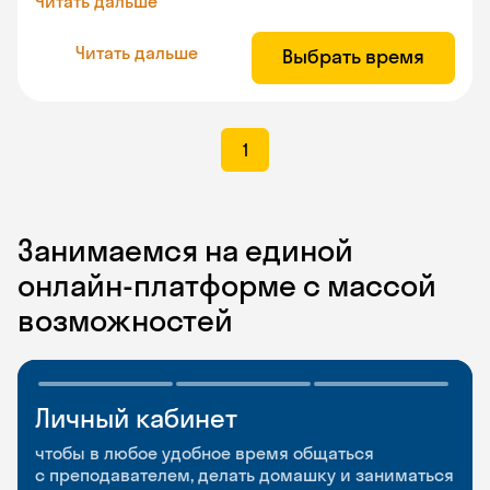
Читать дальше
Читать дальше
Выбрать время
1
Занимаемся на единой
онлайн-платформе с массой
возможностей
Личный кабинет
Мобильное
Разговорные клубы
приложение
и Talks
чтобы в любое удобное время общаться
с преподавателем, делать домашку и заниматься
чтобы заниматься и изучать новые слова где
Групповые занятия для разговорной практики