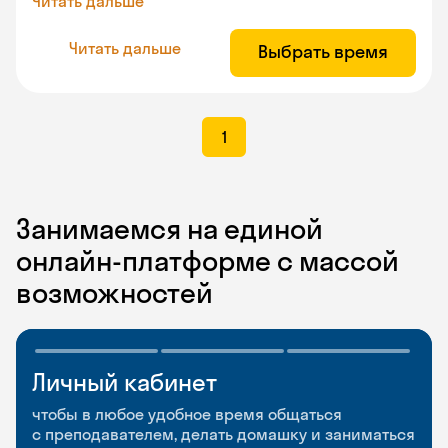
Читать дальше
Читать дальше
Выбрать время
1
Занимаемся на единой
онлайн-платформе с массой
возможностей
Личный кабинет
Мобильное
Разговорные клубы
приложение
и Talks
чтобы в любое удобное время общаться
с преподавателем, делать домашку и заниматься
чтобы заниматься и изучать новые слова где
Групповые занятия для разговорной практики