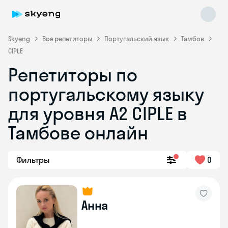
Skyeng
Все репетиторы
Португальский язык
Тамбов
CIPLE
Репетиторы по
португальскому языку
для уровня A2 CIPLE в
Skyeng Chat
Тамбове онлайн
online
Фильтры
0
Анна