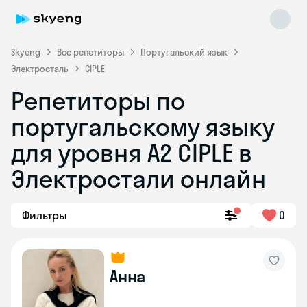
Skyeng
Все репетиторы
Португальский язык
Электросталь
CIPLE
Репетиторы по
португальскому языку
для уровня A2 CIPLE в
Skyeng Chat
Электростали онлайн
online
Фильтры
0
Анна