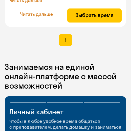
Читать дальше
Читать дальше
Выбрать время
1
Занимаемся на единой
онлайн-платформе с массой
возможностей
Личный кабинет
Мобильное
Разговорные клубы
приложение
и Talks
чтобы в любое удобное время общаться
с преподавателем, делать домашку и заниматься
чтобы заниматься и изучать новые слова где
Групповые занятия для разговорной практики