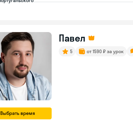
португальского
Павел
5
от 1590 ₽ за урок
Выбрать время