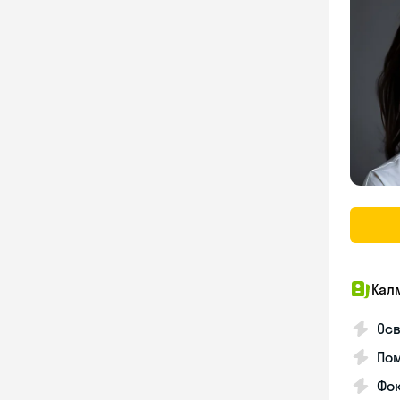
Кал
Осв
Пом
Фо