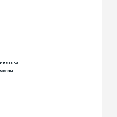
ние языка
бменом