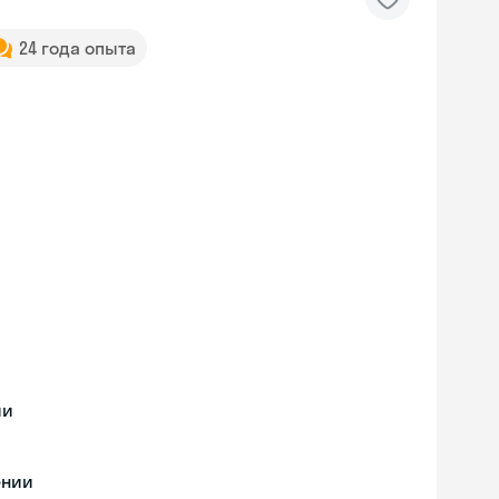
24 года опыта
ии
ении