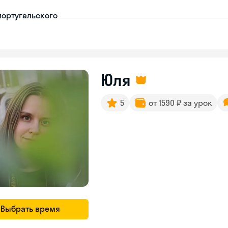
португальского
Юля
5
от 1590 ₽ за урок
Выбрать время