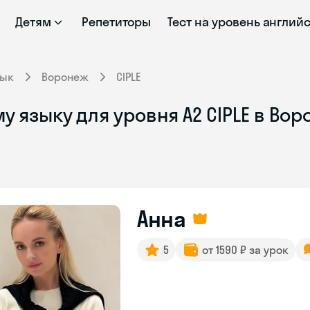
Детям
Репетиторы
Тест на уровень англий
зык
Воронеж
CIPLE
у языку для уровня A2 CIPLE в Во
Анна
5
от 1590 ₽ за урок