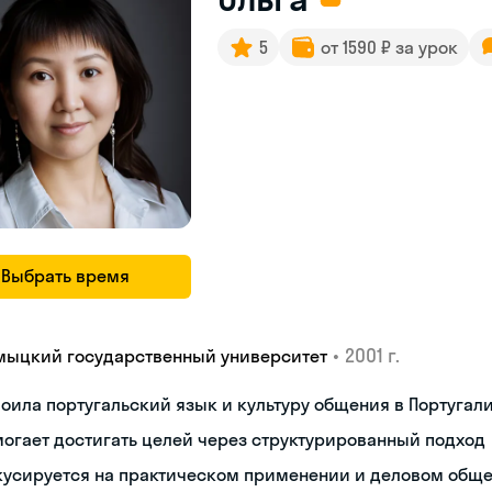
5
от 1590 ₽ за урок
Выбрать время
•
2001 г.
мыцкий государственный университет
оила португальский язык и культуру общения в Португал
огает достигать целей через структурированный подход
кусируется на практическом применении и деловом общ