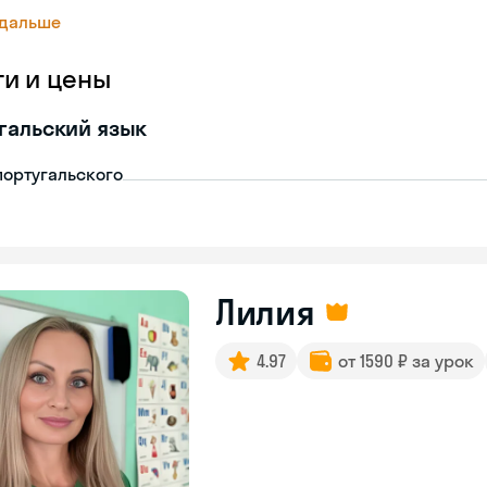
 дальше
ги и цены
гальский язык
португальского
Лилия
4.97
от 1590 ₽ за урок