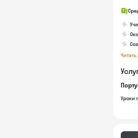
Сре
Учи
Око
Соз
Читать
Услу
Порту
Уроки 