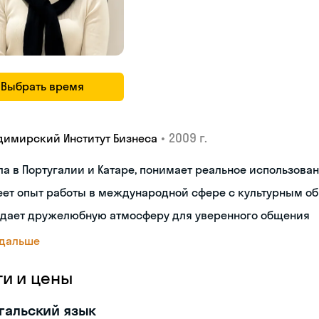
Выбрать время
•
2009 г.
димирский Институт Бизнеса
а в Португалии и Катаре, понимает реальное использова
еет опыт работы в международной сфере с культурным о
здает дружелюбную атмосферу для уверенного общения
 дальше
ги и цены
гальский язык