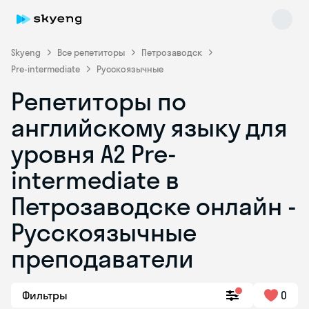
Skyeng
Все репетиторы
Петрозаводск
Pre-intermediate
Русскоязычные
Репетиторы по
английскому языку для
уровня A2 Pre-
intermediate в
Skyeng Chat
online
Петрозаводске онлайн -
Русскоязычные
преподаватели
Фильтры
0