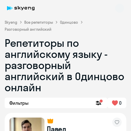
Skyeng
Все репетиторы
Одинцово
Разговорный английский
Репетиторы по
английскому языку -
разговорный
английский в Одинцово
Skyeng Chat
online
онлайн
Фильтры
0
Павел