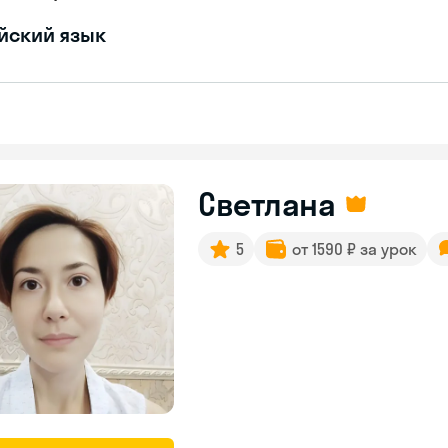
йский язык
Светлана
5
от 1590 ₽ за урок