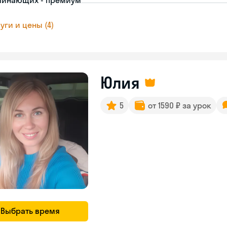
чинающих - премиум
уги и цены (4)
Юлия
5
от 1590 ₽ за урок
Выбрать время