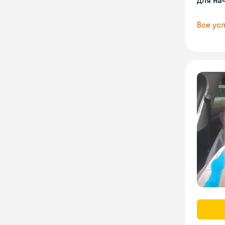
Для на
Все усл