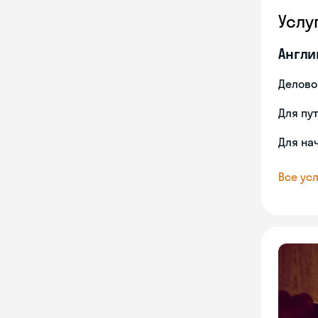
Услу
Англи
Делово
Для пу
Для на
Все усл