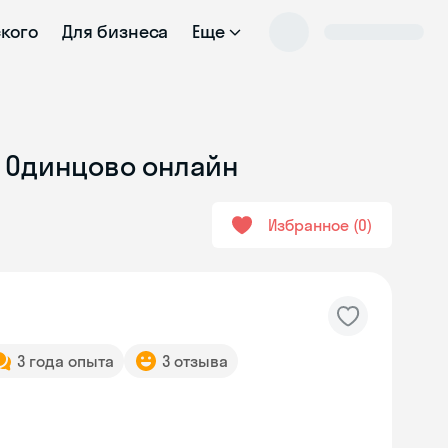
ского
Для бизнеса
Еще
в Одинцово онлайн
Избранное
0
3 года опыта
3 отзыва