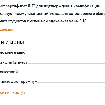
ет сертификат IELTS для подтверждения квалификации
пользует коммуникативный метод для естественного общ
овит студентов к успешной сдаче экзамена IELTS
 дальше
ги и цены
йский язык
й - для бизнеса
тешествий
чинающих - премиум
уги и цены (4)