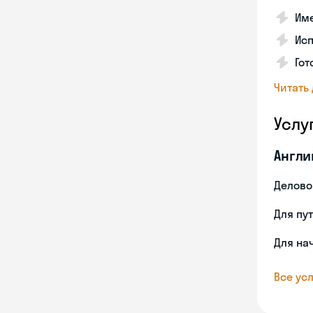
Име
Ис
Гот
Читать
Услу
Англи
Делово
Для пу
Для на
Все усл