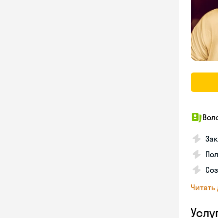
Вол
Зак
Пол
Со
Читать
Услу