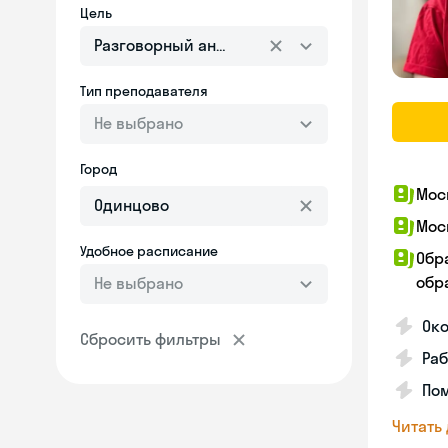
Цель
Разговорный английский
Тип преподавателя
Не выбрано
Город
Мос
Мос
Удобное расписание
Обр
обра
Не выбрано
Око
Сбросить фильтры
Раб
Пом
Читать