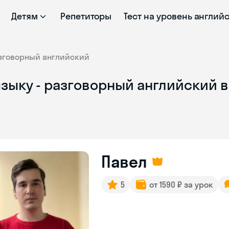
Детям
Репетиторы
Тест на уровень англий
зговорный английский
языку - разговорный английский 
Павел
5
от 1590 ₽ за урок