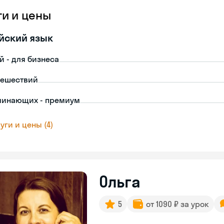
ги и цены
йский язык
й - для бизнеса
тешествий
чинающих - премиум
уги и цены (4)
Ольга
5
от 1090 ₽ за урок