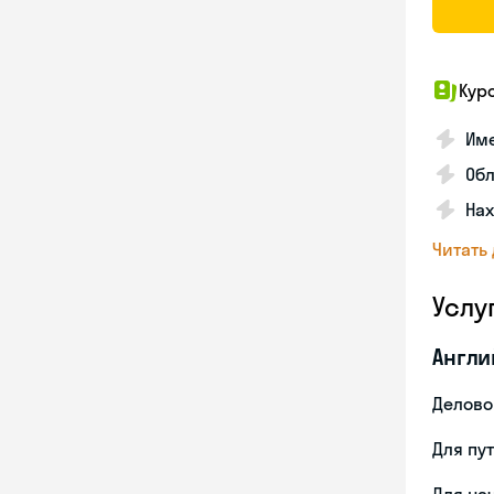
Кур
Име
Об
На
Читать
Услу
Англи
Делово
Для пу