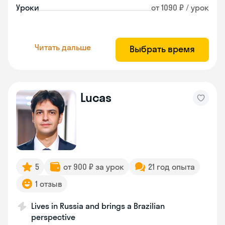
Уроки
от 1090 ₽ / урок
Читать дальше
Выбрать время
Lucas
5
от 900 ₽ за урок
21 год опыта
1 отзыв
Lives in Russia and brings a Brazilian
perspective