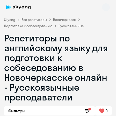
Skyeng
Все репетиторы
Новочеркасск
Подготовка к собеседованию
Русскоязычные
Репетиторы по
английскому языку для
подготовки к
собеседованию в
Skyeng Chat
online
Новочеркасске онлайн
- Русскоязычные
преподаватели
Фильтры
0