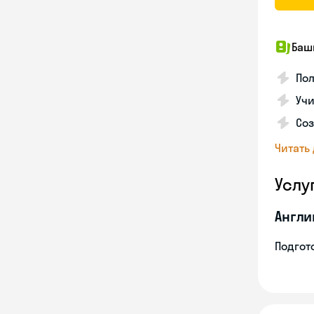
Баш
По
Учи
Со
Читать
Услу
Англи
Подгото