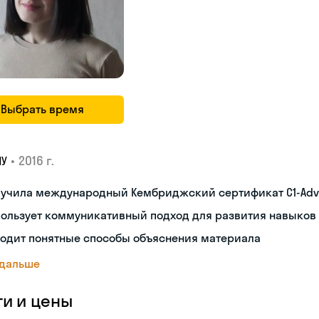
Выбрать время
•
2016 г.
ПУ
лучила международный Кембриджский сертификат С1-Ad
пользует коммуникативный подход для развития навыков
ходит понятные способы объяснения материала
 дальше
ги и цены