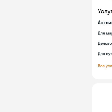
Услу
Англи
Для ма
Делово
Для пу
Все усл