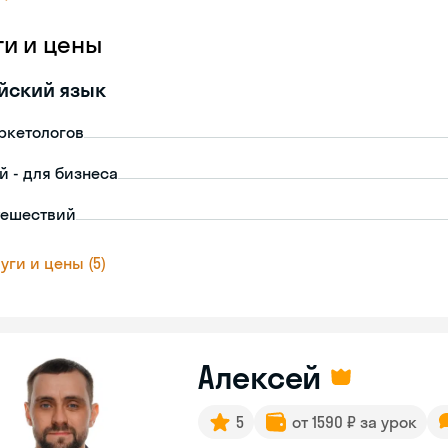
ги и цены
йский язык
ркетологов
й - для бизнеса
тешествий
уги и цены (5)
Алексей
5
от 1590 ₽ за урок