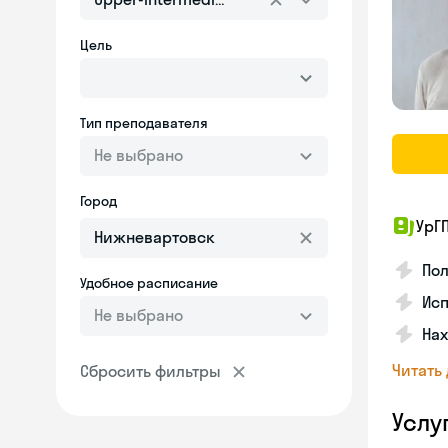
Цель
Тип преподавателя
Не выбрано
Город
УрГ
По
Удобное расписание
Ис
Не выбрано
На
Читать
Сбросить фильтры
Услу