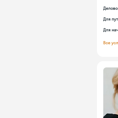
Делово
Для пу
Для на
Все усл