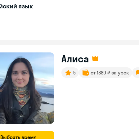
йский язык
Алиса
5
от 1880 ₽ за урок
Выбрать время