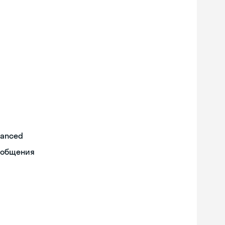
vanced
 общения