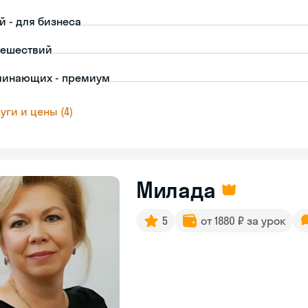
й - для бизнеса
тешествий
чинающих - премиум
уги и цены (4)
Милада
5
от 1880 ₽ за урок