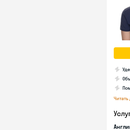
Уде
Об
Пом
Читать
Услу
Англи