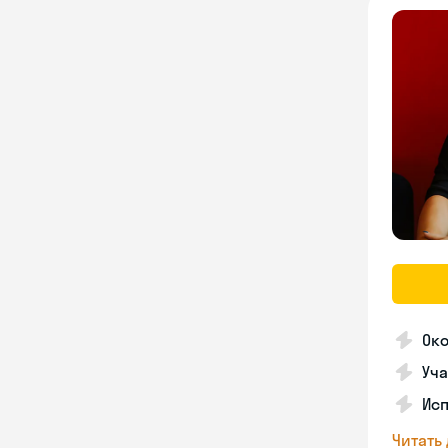
Ок
Уча
Ис
Читать