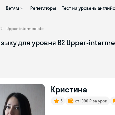
Детям
Репетиторы
Тест на уровень англий
Upper-intermediate
зыку для уровня B2 Upper-interm
Кристина
5
от 1090 ₽ за урок