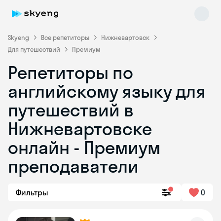
Skyeng
Все репетиторы
Нижневартовск
Для путешествий
Премиум
Репетиторы по
английскому языку для
путешествий в
Нижневартовске
Skyeng Chat
online
онлайн - Премиум
преподаватели
Фильтры
0