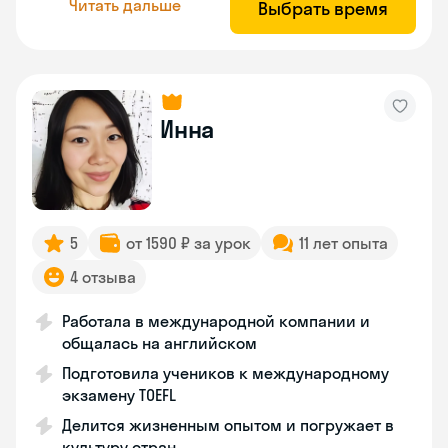
Читать дальше
Выбрать время
Инна
5
от 1590 ₽ за урок
11 лет опыта
4 отзыва
Работала в международной компании и
общалась на английском
Подготовила учеников к международному
экзамену TOEFL
Делится жизненным опытом и погружает в
культуру стран