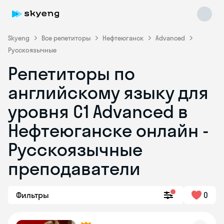
Skyeng
Все репетиторы
Нефтеюганск
Advanced
Русскоязычные
Репетиторы по
английскому языку для
уровня C1 Advanced в
Нефтеюганске онлайн -
Skyeng Chat
online
Русскоязычные
преподаватели
Фильтры
0