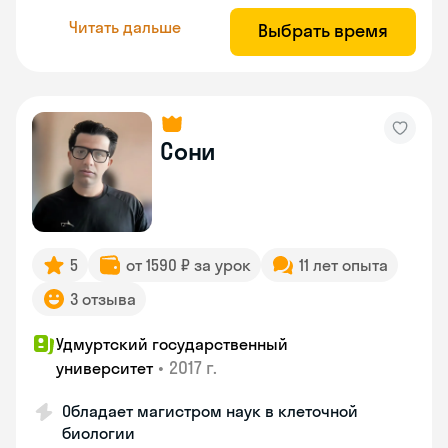
Читать дальше
Выбрать время
Сони
5
от 1590 ₽ за урок
11 лет опыта
3 отзыва
Удмуртский государственный
•
2017 г.
университет
Обладает магистром наук в клеточной
биологии