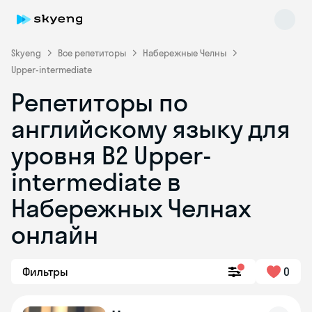
Skyeng
Все репетиторы
Набережные Челны
Upper-intermediate
Репетиторы по
английскому языку для
уровня B2 Upper-
intermediate в
Skyeng Chat
online
Набережных Челнах
онлайн
Фильтры
0