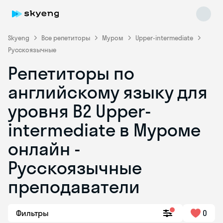
Skyeng
Все репетиторы
Муром
Upper-intermediate
Русскоязычные
Репетиторы по
английскому языку для
уровня B2 Upper-
intermediate в Муроме
Skyeng Chat
online
онлайн -
Русскоязычные
преподаватели
Фильтры
0