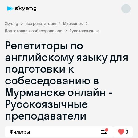
Skyeng
Все репетиторы
Мурманск
Подготовка к собеседованию
Русскоязычные
Репетиторы по
английскому языку для
подготовки к
собеседованию в
Skyeng Chat
online
Мурманске онлайн -
Русскоязычные
преподаватели
Фильтры
0