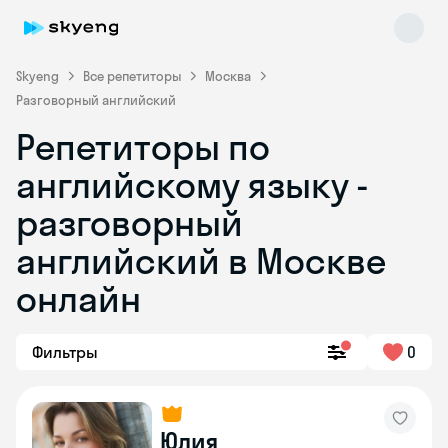
Skyeng
Все репетиторы
Москва
Разговорный английский
Репетиторы по
английскому языку -
разговорный
английский в Москве
Skyeng Chat
online
онлайн
Фильтры
0
Юлия