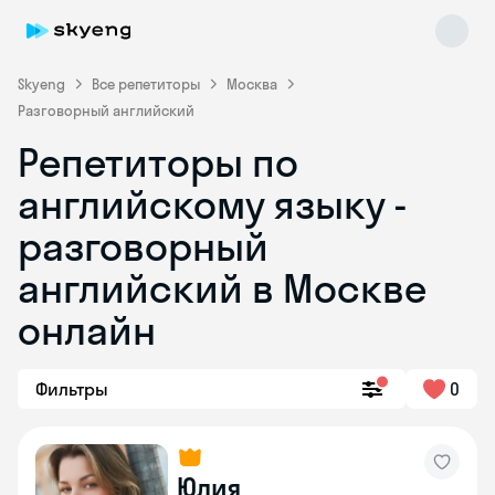
Skyeng
Все репетиторы
Москва
Разговорный английский
Репетиторы по
английскому языку -
разговорный
английский в Москве
Skyeng Chat
online
онлайн
Фильтры
0
Юлия