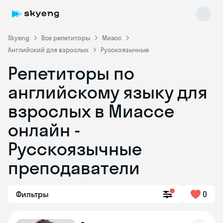
Skyeng
Все репетиторы
Миасс
Английский для взрослых
Русскоязычные
Репетиторы по
английскому языку для
взрослых в Миассе
онлайн -
Skyeng Chat
online
Русскоязычные
преподаватели
Фильтры
0