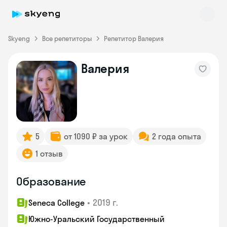
Skyeng
Все репетиторы
Репетитор Валерия
Валерия
Skyeng Chat
online
5
от 1090 ₽ за урок
2 года опыта
1 отзыв
Образование
•
2019 г.
Seneca College
Южно-Уральский Государственный