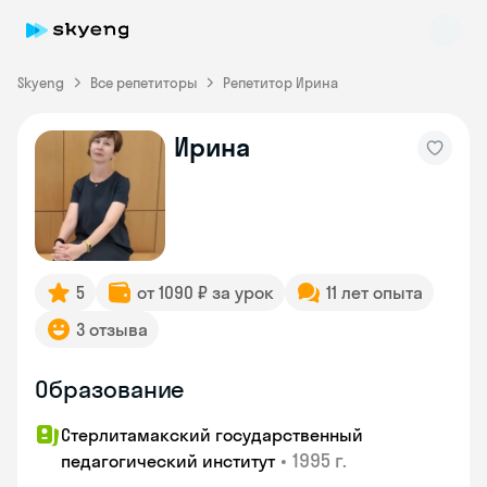
Skyeng
Все репетиторы
Репетитор Ирина
Ирина
Skyeng Chat
online
5
от 1090 ₽ за урок
11 лет опыта
3 отзыва
Образование
Стерлитамакский государственный
•
1995 г.
педагогический институт