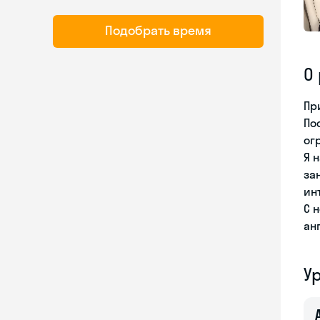
Подобрать время
О
Пр
По
ог
Я 
за
ин
С 
ан
У