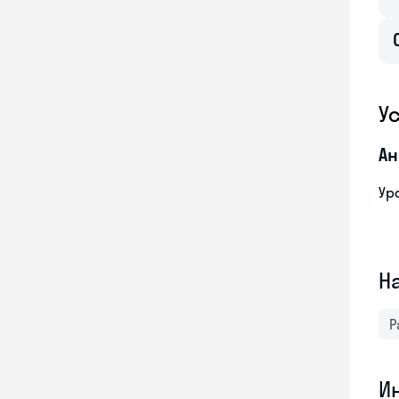
У
Ан
Ур
Н
Р
И