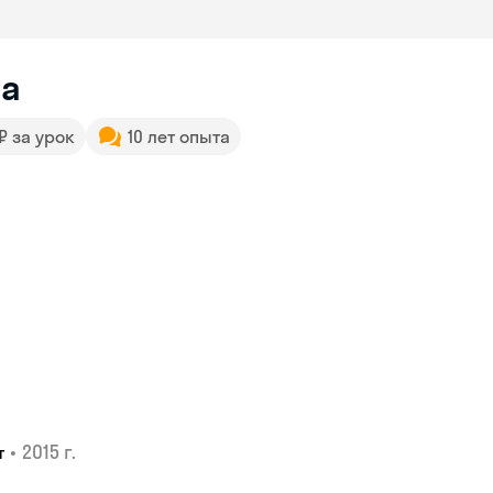
а
 ₽ за урок
10 лет опыта
•
2015 г.
т