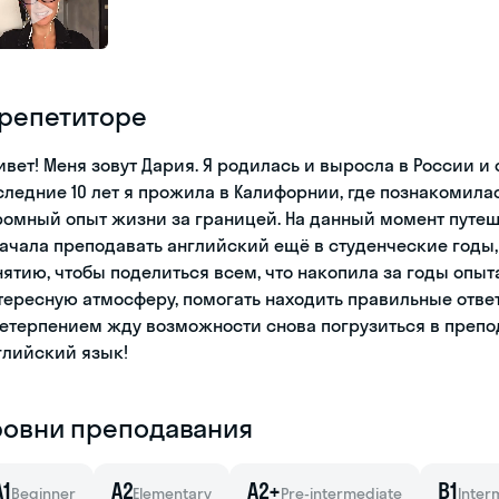
 репетиторе
ивет! Меня зовут Дария. Я родилась и выросла в России и
следние 10 лет я прожила в Калифорнии, где познакомила
ромный опыт жизни за границей. На данный момент путеш
начала преподавать английский ещё в студенческие годы,
нятию, чтобы поделиться всем, что накопила за годы опыт
тересную атмосферу, помогать находить правильные отве
нетерпением жду возможности снова погрузиться в препо
глийский язык!
ровни преподавания
A1
A2
A2+
B1
Beginner
Elementary
Pre-intermediate
Inter