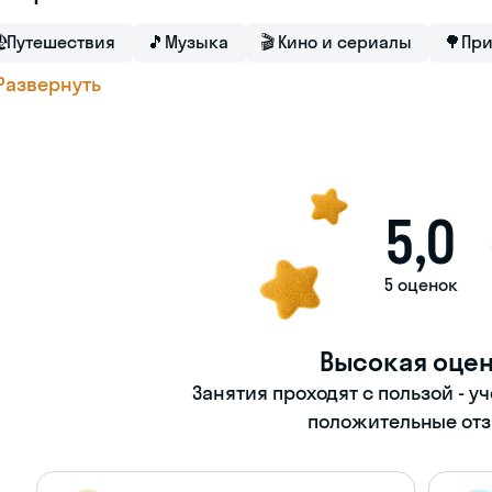

Путешествия
🎵
Музыка
🎬
Кино и сериалы
🌳
При
Развернуть
5,0
5 оценок
Высокая оце
Занятия проходят с пользой - у
положительные отз