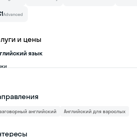
C1
Advanced
слуги и цены
глийский язык
оки
аправления
азговорный английский
Английский для взрослых
нтересы