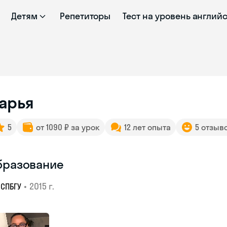
Детям
Репетиторы
Тест на уровень англий
арья
5
от 1090 ₽ за урок
12 лет опыта
5 отзыв
бразование
•
2015 г.
СПБГУ