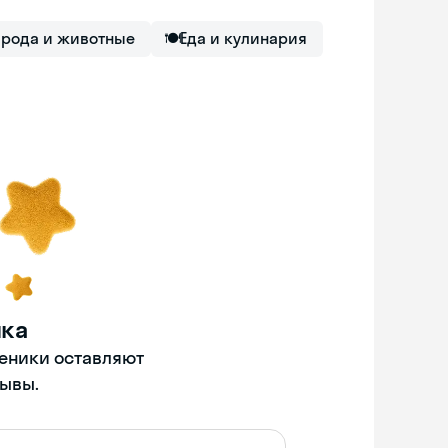
рода и животные
🍽
Еда и кулинария
нка
ченики оставляют
ывы.