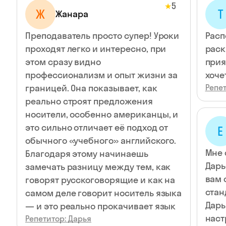
5
★
Ж
T
Жанара
Преподаватель просто супер! Уроки
Расп
проходят легко и интересно, при
раск
этом сразу видно
прия
профессионализм и опыт жизни за
хоче
границей. Она показывает, как
Репет
реально строят предложения
носители, особенно американцы, и
это сильно отличает её подход от
Е
обычного «учебного» английского.
Мне 
Благодаря этому начинаешь
Дарь
замечать разницу между тем, как
вам 
говорят русскоговорящие и как на
стан
самом деле говорит носитель языка
Дарь
— и это реально прокачивает язык
наст
Репетитор: Дарья